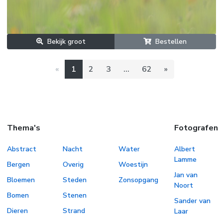
Bekijk groot
Bestellen
Previous
(current)
Next
«
1
2
3
...
62
»
Thema's
Fotografen
Abstract
Nacht
Water
Albert
Lamme
Bergen
Overig
Woestijn
Jan van
Bloemen
Steden
Zonsopgang
Noort
Bomen
Stenen
Sander van
Dieren
Strand
Laar