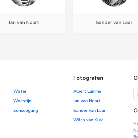
Jan van Noort
Sander van Laar
Fotografen
O
Water
Albert Lamme
Woestijn
Jan van Noort
O
Zonsopgang
Sander van Laar
Wilco van Kuik
He
Ne
Be